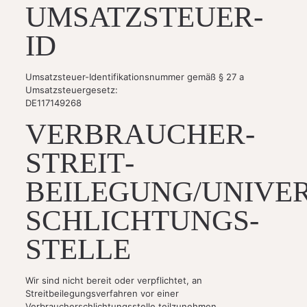
UMSATZSTEUER-
ID
Umsatzsteuer-Identifikationsnummer gemäß § 27 a
Umsatzsteuergesetz:
DE117149268
VERBRAUCHER­
STREIT­
BEILEGUNG/UNIVE
SCHLICHTUNGS­
STELLE
Wir sind nicht bereit oder verpflichtet, an
Streitbeilegungsverfahren vor einer
Verbraucherschlichtungsstelle teilzunehmen.